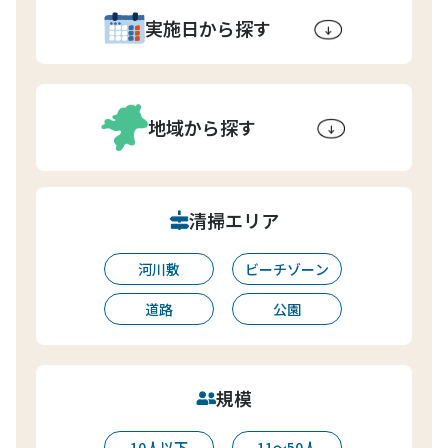
実施日から探す
地域から探す
清掃エリア
河川敷
ビーチゾーン
道路
公園
規模
10人以下
11〜50人