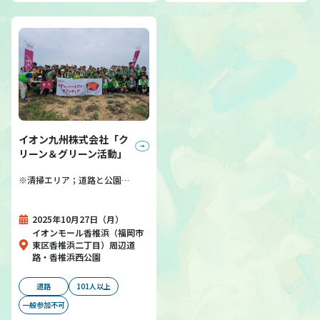
イオン九州株式会社「ク
リーン＆グリーン活動」
※清掃エリア；道路と公園…
2025年10月27日（月）
イオンモール香椎浜（福岡市
東区香椎浜二丁目）周辺道
路・香椎浜西公園
道路
101人以上
一般参加不可