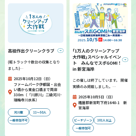
高祖作出クリーンクラブ
｢1万人のクリーンアップ
大作戦｣スペシャルイベン
(軽トラック十数台の収集となり
ト みんなでスポGOMI！
ました)…
in 新宮海岸
2025年10月12日（日）
この催しは終了しています。 開催
ファームパーク伊都国・出会
実績のみ掲載しました。…
い橋から東金口橋まで両岸
330m（「川原川」二級河川･
2025年10月5日（日）
瑞梅寺川水系）
糟屋郡新宮町下府1640-1 新
宮海岸
河川敷
11～50人
一般参加不可
ビーチゾーン
101人以上
一般参加可