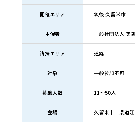
開催エリア
筑後
久留米市
主催者
一般社団法人 実
清掃エリア
道路
対象
一般参加不可
募集人数
11～50人
会場
久留米市 県道江