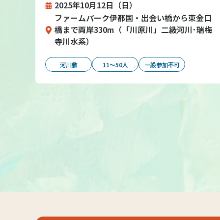
2025年10月12日（日）
ファームパーク伊都国・出会い橋から東金口
橋まで両岸330m（「川原川」二級河川･瑞梅
寺川水系）
河川敷
11～50人
一般参加不可