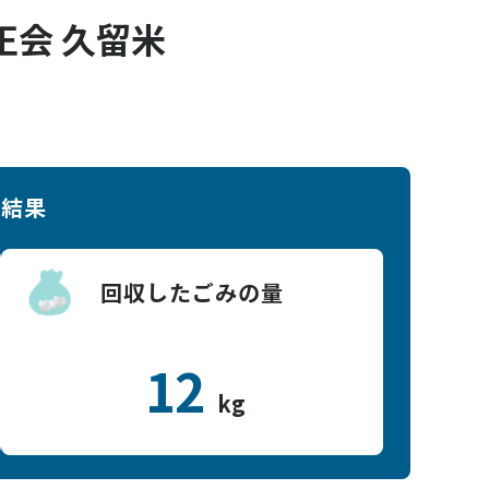
正会 久留米
終結果
回収したごみの量
12
kg