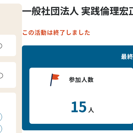
一般社団法人 実践倫理宏
この活動は終了しました
最
参加人数
15
人