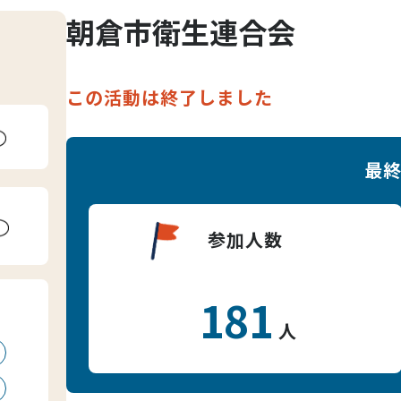
朝倉市衛生連合会
この活動は終了しました
最
参加人数
181
人