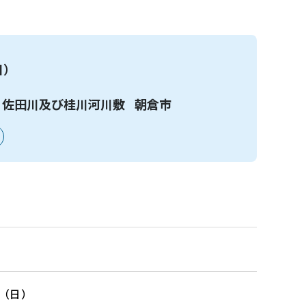
日）
、佐田川及び桂川河川敷
朝倉市
日（日）