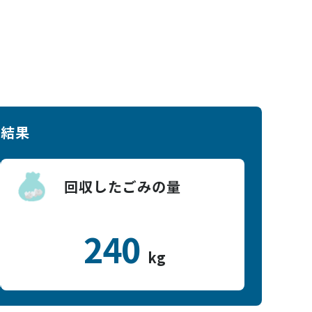
終結果
回収したごみの量
240
kg