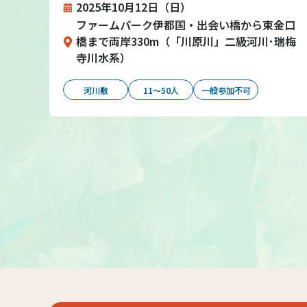
2025年10月12日（日）
ファームパーク伊都国・出会い橋から東金口
橋まで両岸330m（「川原川」二級河川･瑞梅
寺川水系）
河川敷
11～50人
一般参加不可