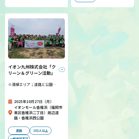
イオン九州株式会社「ク
リーン＆グリーン活動」
※清掃エリア；道路と公園…
2025年10月27日（月）
イオンモール香椎浜（福岡市
東区香椎浜二丁目）周辺道
路・香椎浜西公園
道路
101人以上
一般参加不可