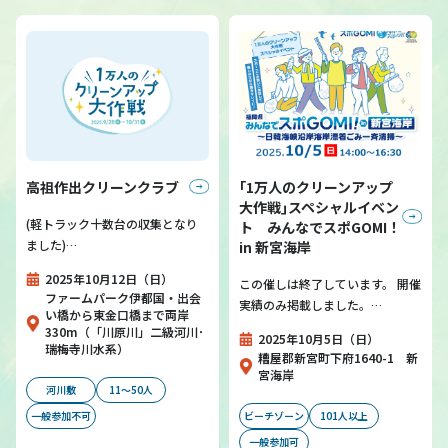
高祖作出クリーンクラブ
｢1万人のクリーンアップ
大作戦｣スペシャルイベン
(軽トラック十数台の収集となり
ト みんなでスポGOMI！
ました)…
in 新宮海岸
2025年10月12日（日）
この催しは終了しています。 開催
ファームパーク伊都国・出会
実績のみ掲載しました。…
い橋から東金口橋まで両岸
330m（「川原川」二級河川･
2025年10月5日（日）
瑞梅寺川水系）
糟屋郡新宮町下府1640-1 新
宮海岸
河川敷
11～50人
一般参加不可
ビーチゾーン
101人以上
一般参加可