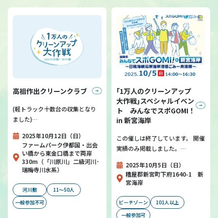
高祖作出クリーンクラブ
｢1万人のクリーンアップ
大作戦｣スペシャルイベン
(軽トラック十数台の収集となり
ト みんなでスポGOMI！
ました)…
in 新宮海岸
2025年10月12日（日）
この催しは終了しています。 開催
ファームパーク伊都国・出会
実績のみ掲載しました。…
い橋から東金口橋まで両岸
330m（「川原川」二級河川･
2025年10月5日（日）
瑞梅寺川水系）
糟屋郡新宮町下府1640-1 新
宮海岸
河川敷
11～50人
一般参加不可
ビーチゾーン
101人以上
一般参加可