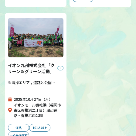
イオン九州株式会社「ク
リーン＆グリーン活動」
※清掃エリア；道路と公園…
2025年10月27日（月）
イオンモール香椎浜（福岡市
東区香椎浜二丁目）周辺道
路・香椎浜西公園
道路
101人以上
一般参加不可