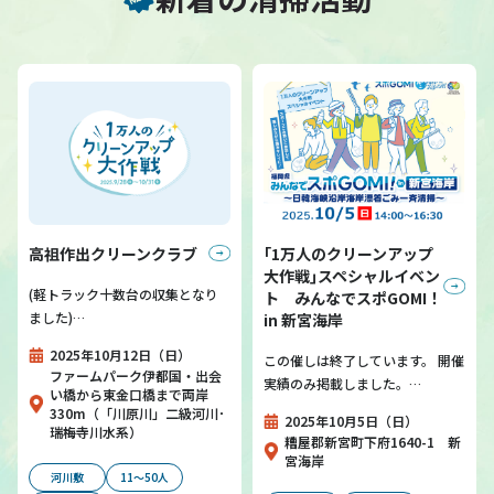
高祖作出クリーンクラブ
｢1万人のクリーンアップ
大作戦｣スペシャルイベン
(軽トラック十数台の収集となり
ト みんなでスポGOMI！
ました)…
in 新宮海岸
2025年10月12日（日）
この催しは終了しています。 開催
ファームパーク伊都国・出会
実績のみ掲載しました。…
い橋から東金口橋まで両岸
330m（「川原川」二級河川･
2025年10月5日（日）
瑞梅寺川水系）
糟屋郡新宮町下府1640-1 新
宮海岸
河川敷
11～50人