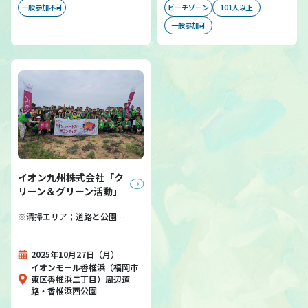
一般参加不可
ビーチゾーン
101人以上
一般参加可
イオン九州株式会社「ク
リーン＆グリーン活動」
※清掃エリア；道路と公園…
2025年10月27日（月）
イオンモール香椎浜（福岡市
東区香椎浜二丁目）周辺道
路・香椎浜西公園