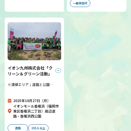
一般参加可
イオン九州株式会社「ク
リーン＆グリーン活動」
※清掃エリア；道路と公園…
2025年10月27日（月）
イオンモール香椎浜（福岡市
東区香椎浜二丁目）周辺道
路・香椎浜西公園
道路
101人以上