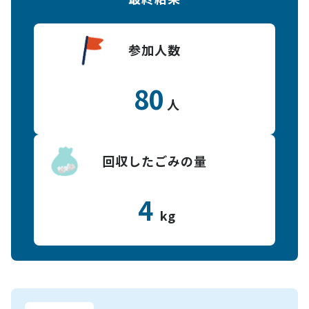
参加人数
80
人
回収したごみの量
4
kg