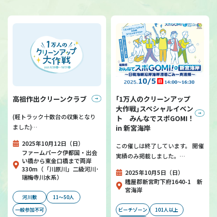
高祖作出クリーンクラブ
｢1万人のクリーンアップ
大作戦｣スペシャルイベン
(軽トラック十数台の収集となり
ト みんなでスポGOMI！
ました)…
in 新宮海岸
2025年10月12日（日）
この催しは終了しています。 開催
ファームパーク伊都国・出会
実績のみ掲載しました。…
い橋から東金口橋まで両岸
330m（「川原川」二級河川･
2025年10月5日（日）
瑞梅寺川水系）
糟屋郡新宮町下府1640-1 新
宮海岸
河川敷
11～50人
一般参加不可
ビーチゾーン
101人以上