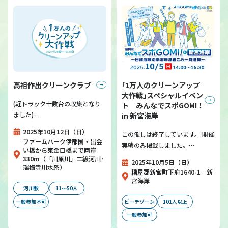
高祖作出クリーンクラブ
｢1万人のクリーンアップ
大作戦｣スペシャルイベン
(軽トラック十数台の収集となり
ト みんなでスポGOMI！
ました)…
in 新宮海岸
2025年10月12日（日）
この催しは終了しています。 開催
ファームパーク伊都国・出会
実績のみ掲載しました。…
い橋から東金口橋まで両岸
330m（「川原川」二級河川･
2025年10月5日（日）
瑞梅寺川水系）
糟屋郡新宮町下府1640-1 新
宮海岸
河川敷
11～50人
一般参加不可
ビーチゾーン
101人以上
一般参加可