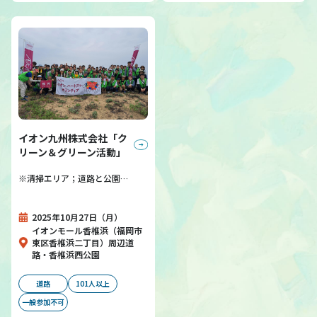
イオン九州株式会社「ク
リーン＆グリーン活動」
※清掃エリア；道路と公園…
2025年10月27日（月）
イオンモール香椎浜（福岡市
東区香椎浜二丁目）周辺道
路・香椎浜西公園
道路
101人以上
一般参加不可