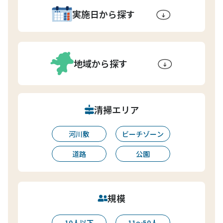
実施日から探す
地域から探す
清掃エリア
河川敷
ビーチゾーン
道路
公園
規模
10人以下
11〜50人